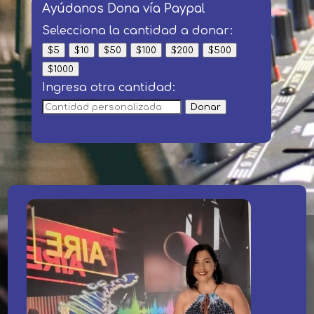
Ayúdanos Dona vía Paypal
Selecciona la cantidad a donar:
$5
$10
$50
$100
$200
$500
$1000
Ingresa otra cantidad:
Donar