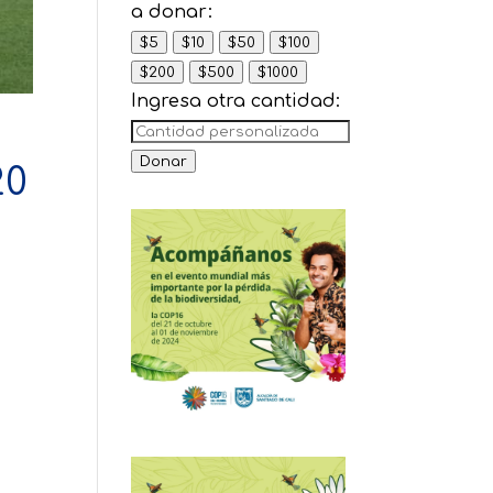
a donar:
$5
$10
$50
$100
$200
$500
$1000
Ingresa otra cantidad:
Donar
20