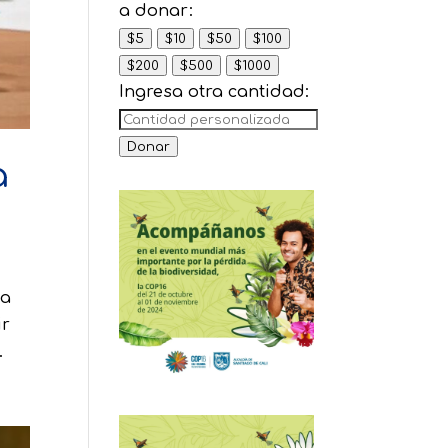
a donar:
$5
$10
$50
$100
$200
$500
$1000
Ingresa otra cantidad:
Donar
a
la
ir
.