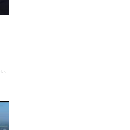
n
sta