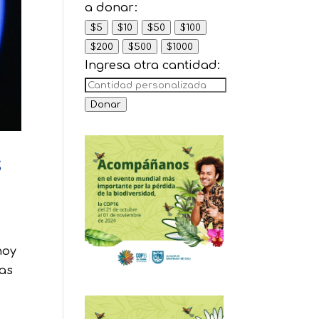
a donar:
$5
$10
$50
$100
$200
$500
$1000
Ingresa otra cantidad:
Donar
s
hoy
as