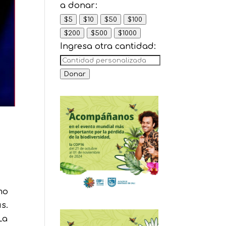
a donar:
$5
$10
$50
$100
$200
$500
$1000
Ingresa otra cantidad:
Donar
mo
s.
La