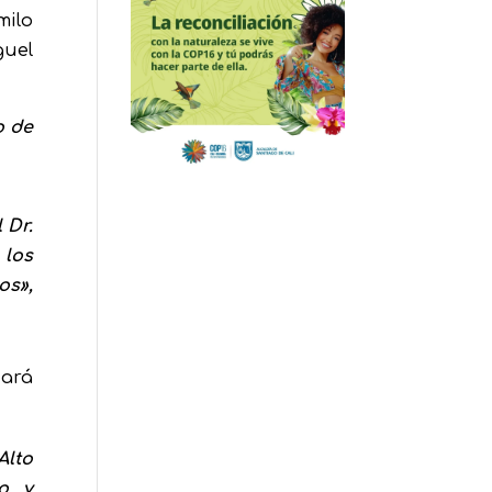
milo
guel
o de
 Dr.
 los
os»,
ará
Alto
o y