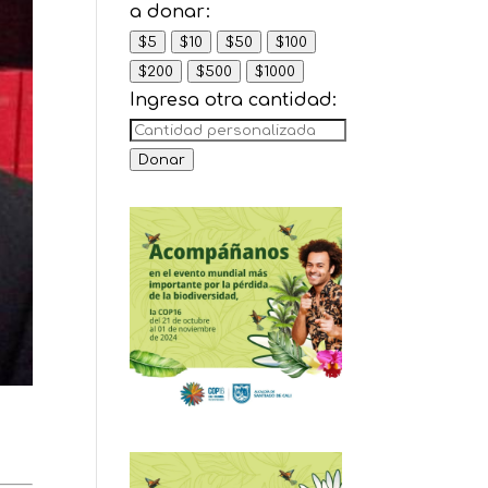
a donar:
$5
$10
$50
$100
$200
$500
$1000
Ingresa otra cantidad:
Donar